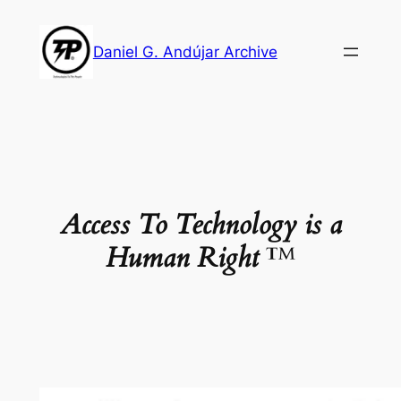
Skip
to
Daniel G. Andújar Archive
content
Access To Technology is a
Human Right
™