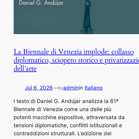
La Biennale di Venezia implode: collasso
diplomatico, sciopero storico e privatizzaz
dell’arte
Jul 6, 2026
—
admin
in
Italiano
by
l testo di Daniel G. Andújar analizza la 61ª
Biennale di Venezia come una delle più
potenti macchine espositive, attraversata da
tensioni diplomatiche, conflitti istituzionali e
contraddizioni strutturali. L’edizione del