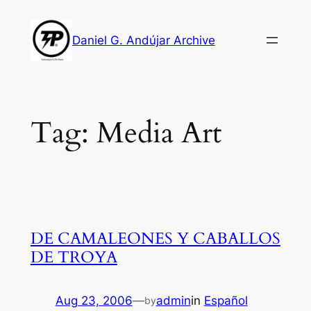
Skip
to
Daniel G. Andújar Archive
content
Tag:
Media Art
DE CAMALEONES Y CABALLOS
DE TROYA
Aug 23, 2006
—
admin
in
Español
by