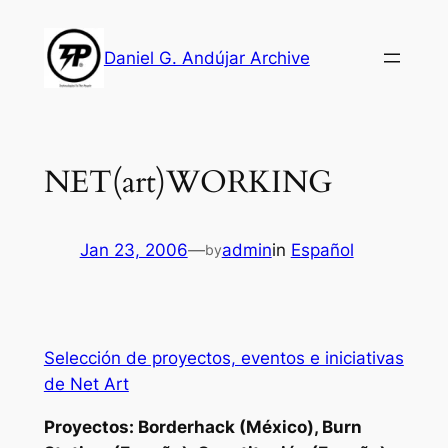
Skip
to
Daniel G. Andújar Archive
content
NET(art)WORKING
Jan 23, 2006
—
admin
in
Español
by
Selección de proyectos, eventos e iniciativas
de Net Art
Proyectos: Borderhack (México), Burn