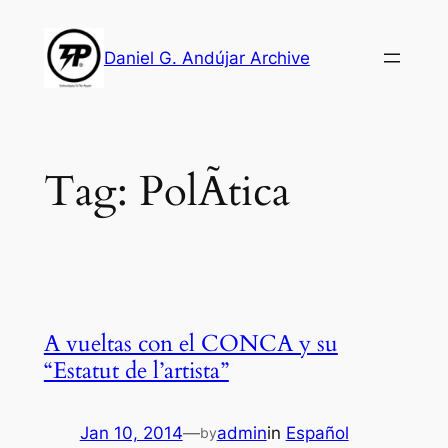
Skip
to
Daniel G. Andújar Archive
content
Tag:
PolÃ­tica
A vueltas con el CONCA y su
“Estatut de l’artista”
Jan 10, 2014
—
admin
in
Español
by