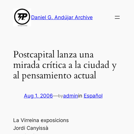
Skip
to
Daniel G. Andújar Archive
content
Postcapital lanza una
mirada crítica a la ciudad y
al pensamiento actual
Aug 1, 2006
—
admin
in
Español
by
La Virreina exposicions
Jordi Canyissà