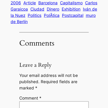
2006
Article
Barcelona
Capitalismo
Carlos
Garaicoa
Ciudad
Dinero
Exhibition
Iván de
la Nuez
Politics
PolÃ­tica
Postcapital
muro
de Berlín
Comments
Leave a Reply
Your email address will not be
published.
Required fields are
marked
*
Comment
*