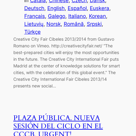
in
Català
, 
Chinese
, 
Czech
, 
Dansk
, 
Deutsch
, 
English
, 
Español
, 
Euskera
, 
Français
, 
Galego
, 
Italiano
, 
Korean
, 
Lietuvių
, 
Norsk
, 
Română
, 
Srpski
, 
Türkçe
Creative City Fair Cibeles 2013/2014 from Gustavo
Romano on Vimeo. http://creativecityfair.net/ “The
best-prepared cities will enjoy the most opportunities
in the future. The Creative City International Fair puts
Madrid at the center of knowledge solutions for smart
cities, with the celebration of this global event.” The
Creative City International Fair Cibeles 2013/14
presents new social…
PLAZA PÚBLICA. NUEVA
SESIÓN DEL CICLO EN EL
CCCB. URGENT!