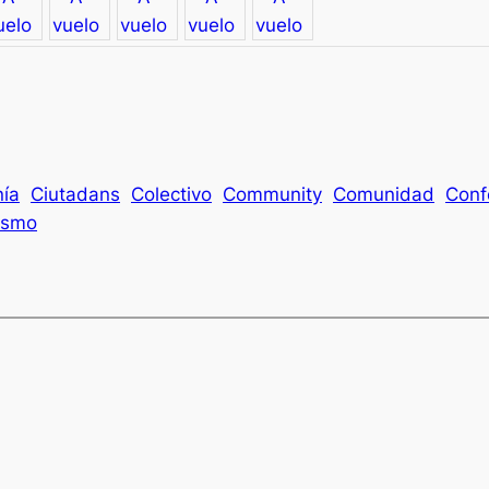
í­a
Ciutadans
Colectivo
Community
Comunidad
Conf
vismo