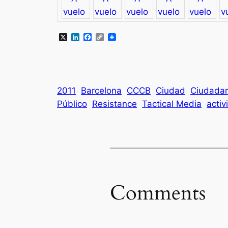
X
LinkedIn
Facebook
Copy
Link
2011
Barcelona
CCCB
Ciudad
Ciudadan
Público
Resistance
Tactical Media
acti
Comments