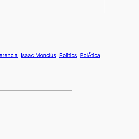
erencia
Isaac Monclús
Politics
PolÃ­tica