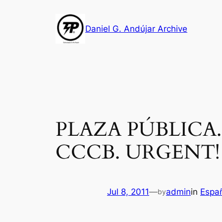
Skip
to
Daniel G. Andújar Archive
content
PLAZA PÚBLICA.
CCCB. URGENT!
Jul 8, 2011
—
admin
in
Espa
by