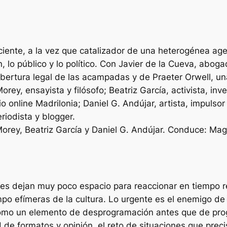
 reciente, a la vez que catalizador de una heterogénea a
, lo público y lo político. Con Javier de la Cueva, abog
bertura legal de las acampadas y de Praeter Orwell, una
rey, ensayista y filósofo; Beatriz García, activista, in
 online Madrilonia; Daniel G. Andújar, artista, impulso
riodista y blogger.
Morey, Beatriz García y Daniel G. Andújar. Conduce: M
es dejan muy poco espacio para reaccionar en tiempo re
o efímeras de la cultura. Lo urgente es el enemigo de 
como un elemento de desprogramación antes que de prog
ad de formatos y opinión, el reto de situaciones que pre