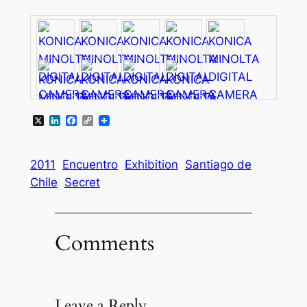
X
LinkedIn
Facebook
Copy
Link
2011
Encuentro
Exhibition
Santiago de
Chile
Secret
Comments
Leave a Reply