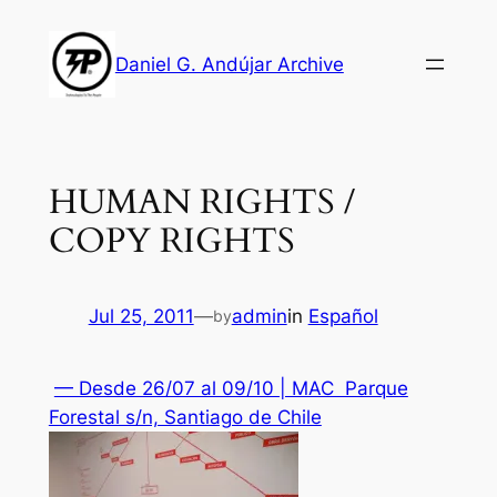
Skip
to
Daniel G. Andújar Archive
content
HUMAN RIGHTS /
COPY RIGHTS
Jul 25, 2011
—
admin
in
Español
by
— Desde 26/07 al 09/10 | MAC Parque
Forestal s/n, Santiago de Chile