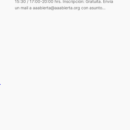
15:30 / 17:00-20:00 hrs. Inscripción: Gratuita. Envía
un mail a aaabierta@aaabierta.org con asunto…
8