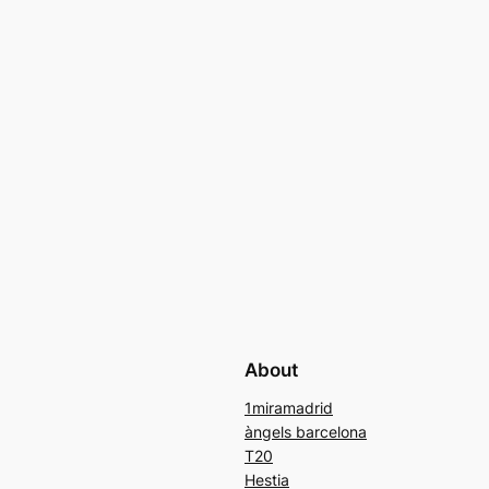
About
1miramadrid
àngels barcelona
T20
Hestia