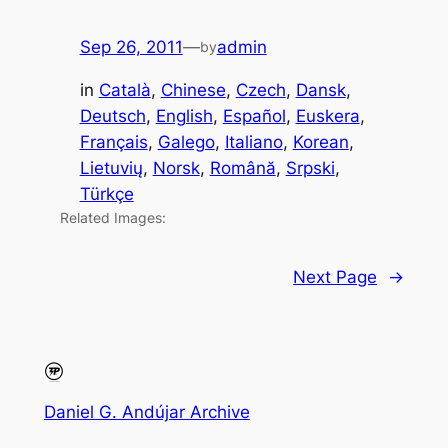
Sep 26, 2011
—
admin
by
in
Català
, 
Chinese
, 
Czech
, 
Dansk
, 
Deutsch
, 
English
, 
Español
, 
Euskera
, 
Français
, 
Galego
, 
Italiano
, 
Korean
, 
Lietuvių
, 
Norsk
, 
Română
, 
Srpski
, 
Türkçe
Related Images:
Next Page
→
Daniel G. Andújar Archive