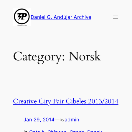
Skip
to
Daniel G. Andújar Archive
content
Category:
Norsk
Creative City Fair Cibeles 2013/2014
Jan 29, 2014
—
admin
by