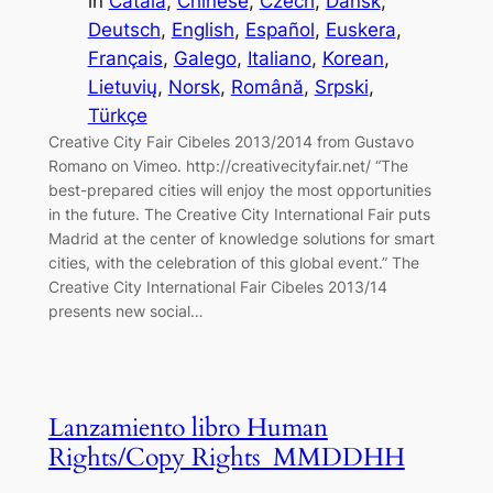
in
Català
, 
Chinese
, 
Czech
, 
Dansk
, 
Deutsch
, 
English
, 
Español
, 
Euskera
, 
Français
, 
Galego
, 
Italiano
, 
Korean
, 
Lietuvių
, 
Norsk
, 
Română
, 
Srpski
, 
Türkçe
Creative City Fair Cibeles 2013/2014 from Gustavo
Romano on Vimeo. http://creativecityfair.net/ “The
best-prepared cities will enjoy the most opportunities
in the future. The Creative City International Fair puts
Madrid at the center of knowledge solutions for smart
cities, with the celebration of this global event.” The
Creative City International Fair Cibeles 2013/14
presents new social…
Lanzamiento libro Human
Rights/Copy Rights_MMDDHH