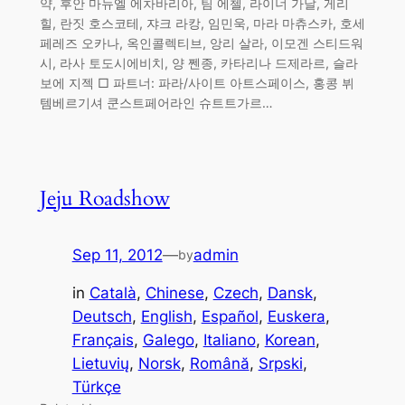
약, 후안 마뉴엘 에차바리아, 팀 에첼, 라이너 가날, 게리
힐, 란짓 호스코테, 쟈크 라캉, 임민욱, 마라 마츄스카, 호세
페레즈 오카나, 옥인콜렉티브, 앙리 살라, 이모겐 스티드워
시, 라사 토도시에비치, 양 쩬종, 카타리나 드제라르, 슬라
보에 지젝 □ 파트너: 파라/사이트 아트스페이스, 홍콩 뷔
템베르기셔 쿤스트페어라인 슈트트가르…
Jeju Roadshow
Sep 11, 2012
—
admin
by
in
Català
, 
Chinese
, 
Czech
, 
Dansk
, 
Deutsch
, 
English
, 
Español
, 
Euskera
, 
Français
, 
Galego
, 
Italiano
, 
Korean
, 
Lietuvių
, 
Norsk
, 
Română
, 
Srpski
, 
Türkçe