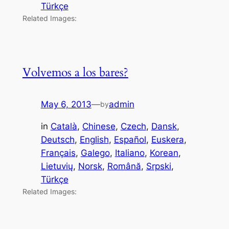
Türkçe
Related Images:
Volvemos a los bares?
May 6, 2013
—
admin
by
in
Català
, 
Chinese
, 
Czech
, 
Dansk
, 
Deutsch
, 
English
, 
Español
, 
Euskera
, 
Français
, 
Galego
, 
Italiano
, 
Korean
, 
Lietuvių
, 
Norsk
, 
Română
, 
Srpski
, 
Türkçe
Related Images: