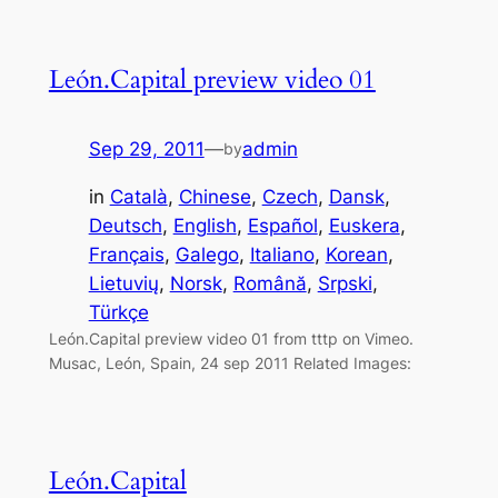
León.Capital preview video 01
Sep 29, 2011
—
admin
by
in
Català
, 
Chinese
, 
Czech
, 
Dansk
, 
Deutsch
, 
English
, 
Español
, 
Euskera
, 
Français
, 
Galego
, 
Italiano
, 
Korean
, 
Lietuvių
, 
Norsk
, 
Română
, 
Srpski
, 
Türkçe
León.Capital preview video 01 from tttp on Vimeo.
Musac, León, Spain, 24 sep 2011 Related Images:
León.Capital