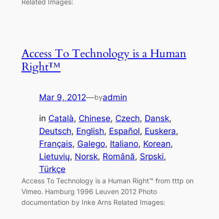
Related Images:
Access To Technology is a Human
Right™
Mar 9, 2012
—
admin
by
in
Català
, 
Chinese
, 
Czech
, 
Dansk
, 
Deutsch
, 
English
, 
Español
, 
Euskera
, 
Français
, 
Galego
, 
Italiano
, 
Korean
, 
Lietuvių
, 
Norsk
, 
Română
, 
Srpski
, 
Türkçe
Access To Technology is a Human Right™ from tttp on
Vimeo. Hamburg 1996 Leuven 2012 Photo
documentation by Inke Arns Related Images: