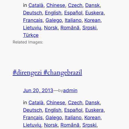
in
Català
, 
Chinese
, 
Czech
, 
Dansk
, 
Deutsch
, 
English
, 
Español
, 
Euskera
, 
Français
, 
Galego
, 
Italiano
, 
Korean
, 
Lietuvių
, 
Norsk
, 
Română
, 
Srpski
, 
Türkçe
Related Images:
#direngezi #changebrazil
Jun 20, 2013
—
admin
by
in
Català
, 
Chinese
, 
Czech
, 
Dansk
, 
Deutsch
, 
English
, 
Español
, 
Euskera
, 
Français
, 
Galego
, 
Italiano
, 
Korean
, 
Lietuvių
, 
Norsk
, 
Română
, 
Srpski
, 