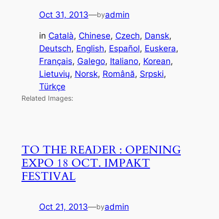
Oct 31, 2013
—
admin
by
in
Català
, 
Chinese
, 
Czech
, 
Dansk
, 
Deutsch
, 
English
, 
Español
, 
Euskera
, 
Français
, 
Galego
, 
Italiano
, 
Korean
, 
Lietuvių
, 
Norsk
, 
Română
, 
Srpski
, 
Türkçe
Related Images:
TO THE READER : OPENING
EXPO 18 OCT. IMPAKT
FESTIVAL
Oct 21, 2013
—
admin
by