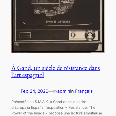
À Gand, un siècle de résistance dans
l’art espagnol
Feb 24, 2026
—
admin
in
Français
by
Présentée au S.M.A.K. à Gand dans le cadre
d’Europalia España, l’exposition « Resistance. The
Power of the Image » propose une lecture ambitieuse