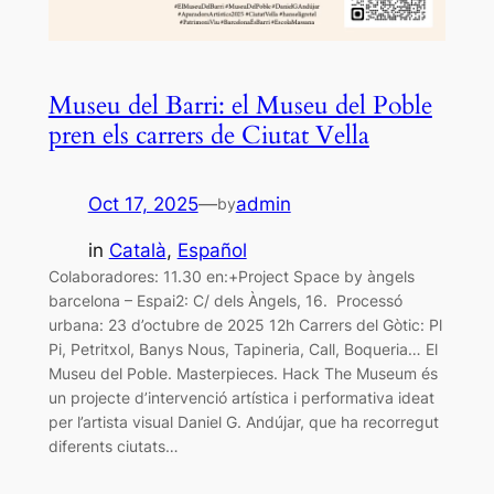
Museu del Barri: el Museu del Poble
pren els carrers de Ciutat Vella
Oct 17, 2025
—
admin
by
in
Català
, 
Español
Colaboradores: 11.30 en:+Project Space by àngels
barcelona – Espai2: C/ dels Àngels, 16. Processó
urbana: 23 d’octubre de 2025 12h Carrers del Gòtic: Pl
Pi, Petritxol, Banys Nous, Tapineria, Call, Boqueria… El
Museu del Poble. Masterpieces. Hack The Museum és
un projecte d’intervenció artística i performativa ideat
per l’artista visual Daniel G. Andújar, que ha recorregut
diferents ciutats…