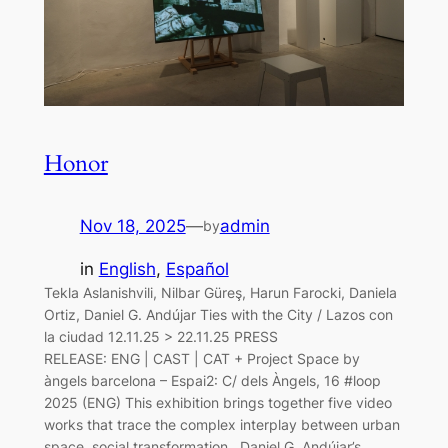
Honor
Nov 18, 2025
—
admin
by
in
English
, 
Español
Tekla Aslanishvili, Nilbar Güreş, Harun Farocki, Daniela
Ortiz, Daniel G. Andújar Ties with the City / Lazos con
la ciudad 12.11.25 > 22.11.25 PRESS
RELEASE: ENG | CAST | CAT + Project Space by
àngels barcelona – Espai2: C/ dels Àngels, 16 #loop
2025 (ENG) This exhibition brings together five video
works that trace the complex interplay between urban
space, social transformation. Daniel G. Andújar’s…