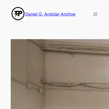
Skip
to
Daniel G. Andújar Archive
content