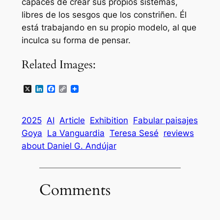
capaces de crear sus propios sistemas,
libres de los sesgos que los constriñen. Él
está trabajando en su propio modelo, al que
inculca su forma de pensar.
Related Images:
X
LinkedIn
Facebook
Copy
Link
2025
AI
Article
Exhibition
Fabular paisajes
Goya
La Vanguardia
Teresa Sesé
reviews
about Daniel G. Andújar
Comments