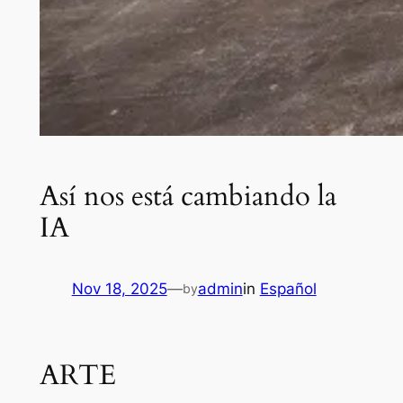
Así nos está cambiando la
IA
Nov 18, 2025
—
admin
in
Español
by
ARTE