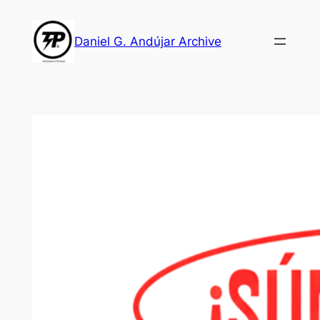
Skip
to
Daniel G. Andújar Archive
content