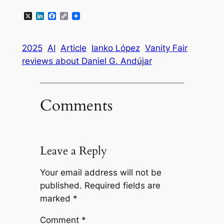
X
LinkedIn
Facebook
Copy
Link
2025
AI
Article
Ianko López
Vanity Fair
reviews about Daniel G. Andújar
Comments
Leave a Reply
Your email address will not be
published.
Required fields are
marked
*
Comment
*