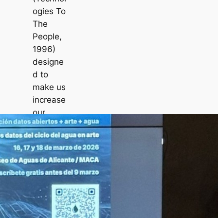
ogies To
The
People,
1996)
designe
d to
make us
increase
our
awarene
ss of the
reality
around
us and
of the
deceptio
n in