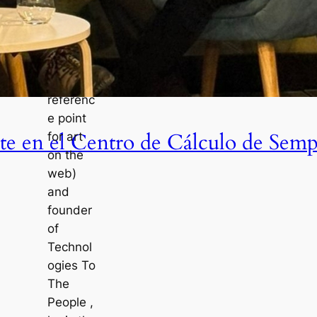
of i
rational.
org
(internati
onal
referenc
e point
te en el Centro de Cálculo de Sem
for art
on the
web)
and
founder
of
Technol
ogies To
The
People ,