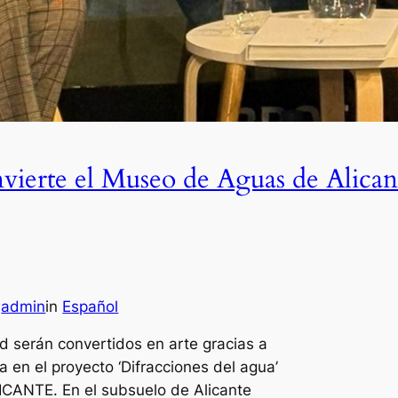
vierte el Museo de Aguas de Alican
admin
in
Español
y
ad serán convertidos en arte gracias a
ada en el proyecto ‘Difracciones del agua’
LICANTE. En el subsuelo de Alicante