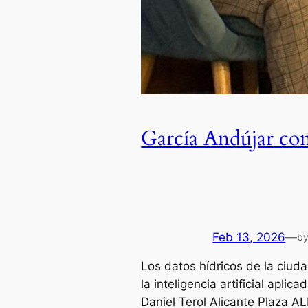
García Andújar con
Feb 13, 2026
—
b
Los datos hídricos de la ciud
la inteligencia artificial aplic
Daniel Terol Alicante Plaza A