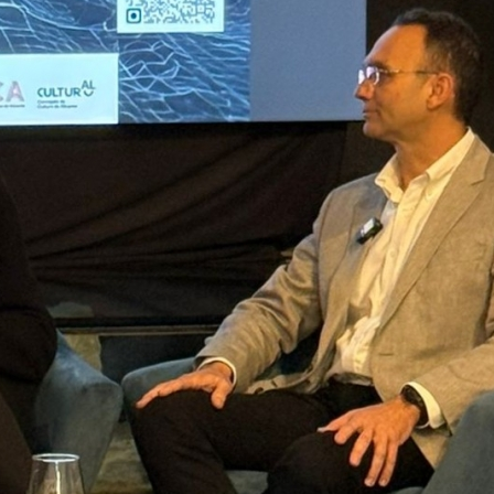
promise
s of free
choice
that are
converte
d,
irremissi
bly, into
new
forms of
control
and
inequalit
y. A
long-
time
member