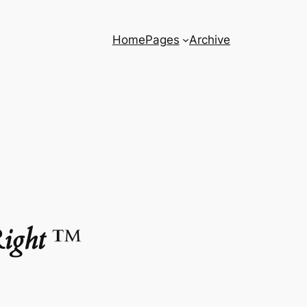
Home
Pages
Archive
ight
™