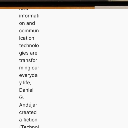
tion that
new
informati
on and
commun
ication
technolo
gies are
transfor
ming our
everyda
y life,
Daniel
G.
Andújar
created
a fiction
(Technol