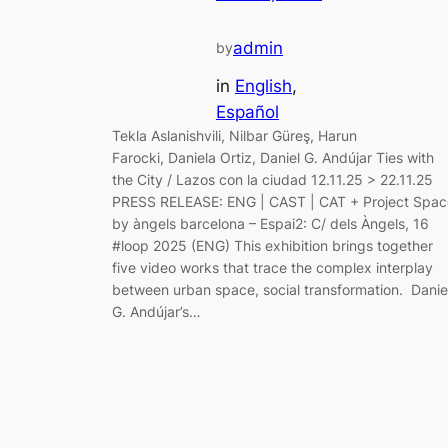
admin
by
in
English
, 
Español
Tekla Aslanishvili, Nilbar Güreş, Harun
Farocki, Daniela Ortiz, Daniel G. Andújar Ties with
the City / Lazos con la ciudad 12.11.25 > 22.11.25
PRESS RELEASE: ENG | CAST | CAT + Project Spac
by àngels barcelona – Espai2: C/ dels Àngels, 16
#loop 2025 (ENG) This exhibition brings together
five video works that trace the complex interplay
between urban space, social transformation. Danie
G. Andújar’s…