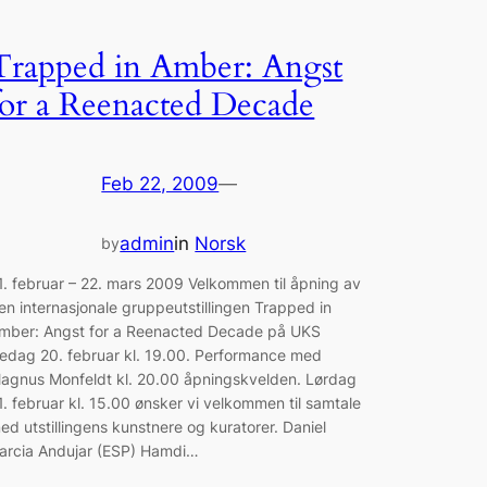
Trapped in Amber: Angst
for a Reenacted Decade
Feb 22, 2009
—
admin
in
Norsk
by
1. februar – 22. mars 2009 Velkommen til åpning av
en internasjonale gruppeutstillingen Trapped in
mber: Angst for a Reenacted Decade på UKS
redag 20. februar kl. 19.00. Performance med
agnus Monfeldt kl. 20.00 åpningskvelden. Lørdag
1. februar kl. 15.00 ønsker vi velkommen til samtale
ed utstillingens kunstnere og kuratorer. Daniel
arcia Andujar (ESP) Hamdi…