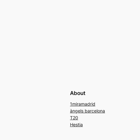
About
1miramadrid
àngels barcelona
T20
Hestia