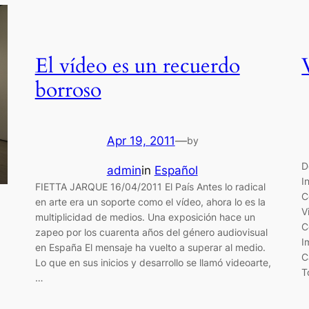
El vídeo es un recuerdo
borroso
Apr 19, 2011
—
by
D
admin
in
Español
I
FIETTA JARQUE 16/04/2011 El País Antes lo radical
C
en arte era un soporte como el vídeo, ahora lo es la
V
multiplicidad de medios. Una exposición hace un
C
zapeo por los cuarenta años del género audiovisual
I
en España El mensaje ha vuelto a superar al medio.
C
Lo que en sus inicios y desarrollo se llamó videoarte,
T
…