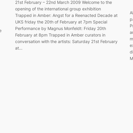
21st February – 22nd March 2009 Welcome to the
opening of the international group exhibition
A
Trapped in Amber: Angst for a Reenacted Decade at
p
UKS friday the 20th of February at 7pm Special
P
Performance by Magnus Monfeldt: Friday 20th
e
a
February at 8pm Trapped in Amber curators in
m
conversation with the artists: Saturday 21st February
e
at…
d
M