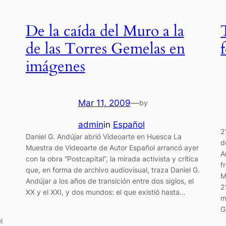
De la caída del Muro a la
de las Torres Gemelas en
imágenes
Mar 11, 2009
—
by
admin
in
Español
2
Daniel G. Andújar abrió Videoarte en Huesca La
d
Muestra de Videoarte de Autor Español arrancó ayer
A
con la obra “Postcapital”, la mirada activista y crítica
f
que, en forma de archivo audiovisual, traza Daniel G.
M
Andújar a los años de transición entre dos siglos, el
2
XX y el XXI, y dos mundos: el que existió hasta…
m
G
l