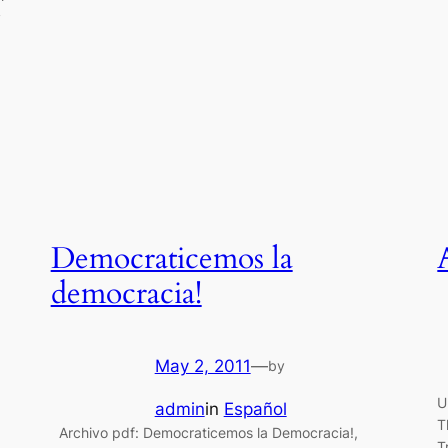
y
Democraticemos la
democracia!
May 2, 2011
—
by
U
admin
in
Español
T
Archivo pdf: Democraticemos la Democracia!,
T