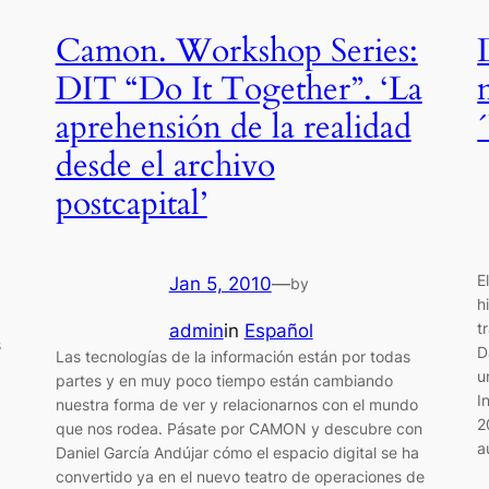
Camon. Workshop Series:
DIT “Do It Together”. ‘La
aprehensión de la realidad
desde el archivo
postcapital’
E
Jan 5, 2010
—
by
h
t
admin
in
Español
s
D
Las tecnologías de la información están por todas
u
partes y en muy poco tiempo están cambiando
I
nuestra forma de ver y relacionarnos con el mundo
2
que nos rodea. Pásate por CAMON y descubre con
a
Daniel García Andújar cómo el espacio digital se ha
convertido ya en el nuevo teatro de operaciones de