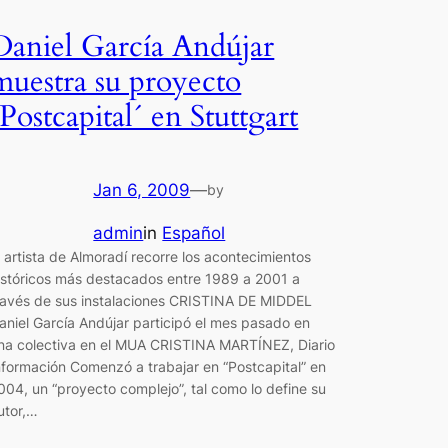
Daniel García Andújar
muestra su proyecto
´Postcapital´ en Stuttgart
Jan 6, 2009
—
by
admin
in
Español
l artista de Almoradí recorre los acontecimientos
istóricos más destacados entre 1989 a 2001 a
ravés de sus instalaciones CRISTINA DE MIDDEL
aniel García Andújar participó el mes pasado en
na colectiva en el MUA CRISTINA MARTÍNEZ, Diario
nformación Comenzó a trabajar en “Postcapital” en
004, un “proyecto complejo”, tal como lo define su
utor,…