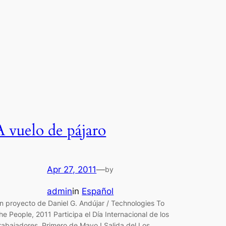
A vuelo de pájaro
Apr 27, 2011
—
by
admin
in
Español
n proyecto de Daniel G. Andújar / Technologies To
he People, 2011 Participa el Día Internacional de los
rabajadores, Primero de Mayo ! Salida del Los