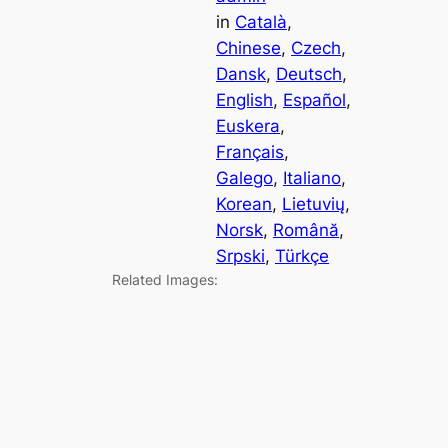
in
Català
, 
Chinese
, 
Czech
, 
Dansk
, 
Deutsch
, 
English
, 
Español
, 
Euskera
, 
Français
, 
Galego
, 
Italiano
, 
Korean
, 
Lietuvių
, 
Norsk
, 
Română
, 
Srpski
, 
Türkçe
Related Images: