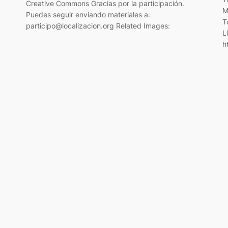
Creative Commons Gracias por la participación.
M
Puedes seguir enviando materiales a:
T
participo@localizacion.org Related Images:
L
h