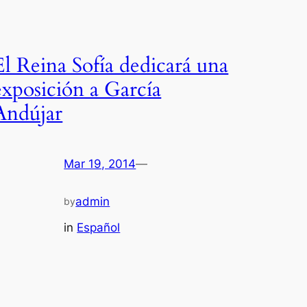
El Reina Sofía dedicará una
exposición a García
Andújar
Mar 19, 2014
—
admin
by
in
Español