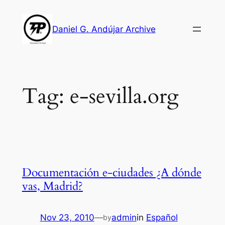
Skip
to
Daniel G. Andújar Archive
content
Tag:
e-sevilla.org
Documentación e-ciudades ¿A dónde
vas, Madrid?
Nov 23, 2010
—
admin
in
Español
by