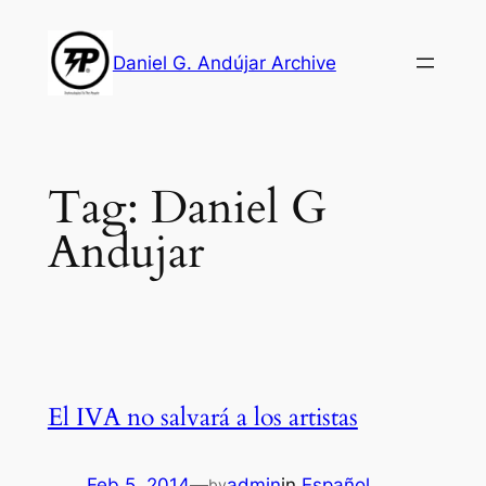
Skip
to
Daniel G. Andújar Archive
content
Tag:
Daniel G
Andujar
El IVA no salvará a los artistas
Feb 5, 2014
—
admin
in
Español
by