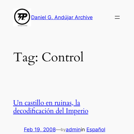
Skip
to
Daniel G. Andújar Archive
content
Tag:
Control
Un castillo en ruinas, la
decodificación del Imperio
Feb 19, 2008
—
admin
in
Español
by