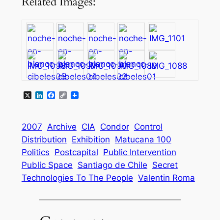
Related Images:
X
LinkedIn
Facebook
Copy
Link
2007
Archive
CIA
Condor
Control
Distribution
Exhibition
Matucana 100
Politics
Postcapital
Public Intervention
Public Space
Santiago de Chile
Secret
Technologies To The People
Valentin Roma