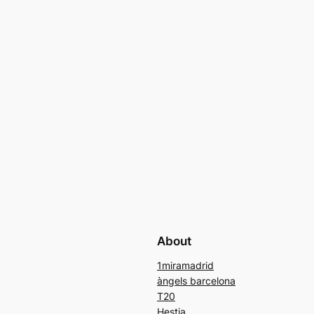
About
1miramadrid
àngels barcelona
T20
Hestia