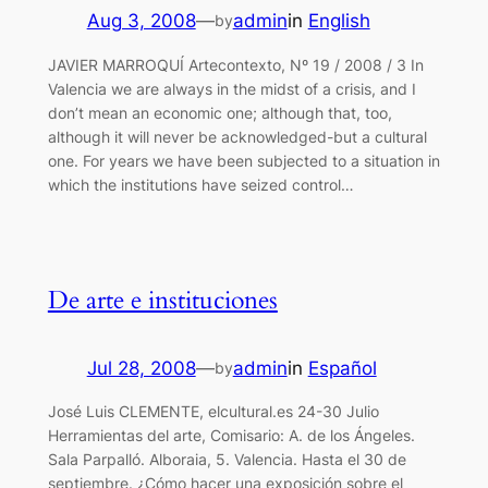
Aug 3, 2008
—
admin
in
English
by
JAVIER MARROQUÍ Artecontexto, Nº 19 / 2008 / 3 In
Valencia we are always in the midst of a crisis, and I
don’t mean an economic one; although that, too,
although it will never be acknowledged-but a cultural
one. For years we have been subjected to a situation in
which the institutions have seized control…
De arte e instituciones
Jul 28, 2008
—
admin
in
Español
by
José Luis CLEMENTE, elcultural.es 24-30 Julio
Herramientas del arte, Comisario: A. de los Ángeles.
Sala Parpalló. Alboraia, 5. Valencia. Hasta el 30 de
septiembre. ¿Cómo hacer una exposición sobre el