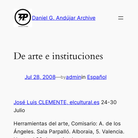
Skip
to
Daniel G. Andújar Archive
content
De arte e instituciones
Jul 28, 2008
—
admin
in
Español
by
José Luis CLEMENTE, elcultural.es
24-30
Julio
Herramientas del arte, Comisario: A. de los
Ángeles. Sala Parpalló. Alboraia, 5. Valencia.