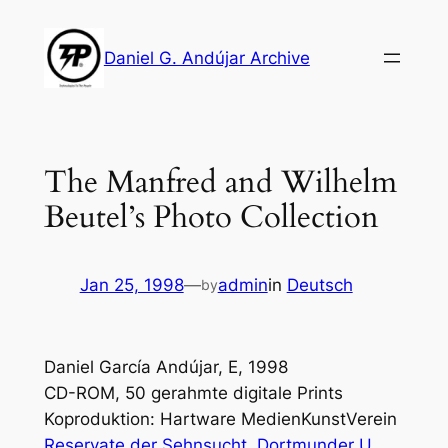
Skip
to
Daniel G. Andújar Archive
content
The Manfred and Wilhelm
Beutel’s Photo Collection
Jan 25, 1998
—
admin
in
Deutsch
by
Daniel García Andújar, E, 1998
CD-ROM, 50 gerahmte digitale Prints
Koproduktion: Hartware MedienKunstVerein
Reservate der Sehnsucht, Dortmunder U
,