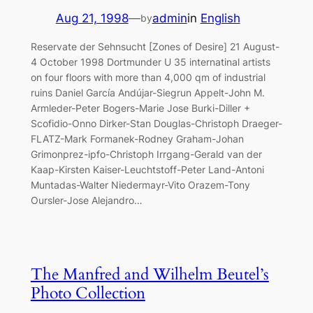
Aug 21, 1998
—
admin
in
English
by
Reservate der Sehnsucht [Zones of Desire] 21 August-
4 October 1998 Dortmunder U 35 internatinal artists
on four floors with more than 4,000 qm of industrial
ruins Daniel García Andújar-Siegrun Appelt-John M.
Armleder-Peter Bogers-Marie Jose Burki-Diller +
Scofidio-Onno Dirker-Stan Douglas-Christoph Draeger-
FLATZ-Mark Formanek-Rodney Graham-Johan
Grimonprez-ipfo-Christoph Irrgang-Gerald van der
Kaap-Kirsten Kaiser-Leuchtstoff-Peter Land-Antoni
Muntadas-Walter Niedermayr-Vito Orazem-Tony
Oursler-Jose Alejandro…
The Manfred and Wilhelm Beutel’s
Photo Collection