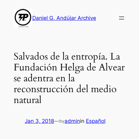
Skip
to
Daniel G. Andújar Archive
content
Salvados de la entropía. La
Fundación Helga de Alvear
se adentra en la
reconstrucción del medio
natural
Jan 3, 2018
—
admin
in
Español
by