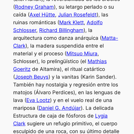
(
Rodney Graham
), su letargo perlado o su
caída (
Axel Hütte
,
Julian Rosefeldt
), las
ruinas románticas (
Mark ­Klett
,
Adolfo
Schlosser
,
Richard ­Bi­llingham
), la
arquitectura como danza anárquica (
Matta-
Clark
), la madera suspendida entre el
material y el proceso (
Mitsuo Miura
,
Schlosser), lo prelingüístico (el
Mathias
Goeritz
de Altamira), el ritual catártico
(
Joseph Beuys
) y la
vanitas
(Karin Sander).
También hay nostalgia y regresión entre los
matojos (Álvaro Perdices), en las lenguas de
lava (
Eva Lootz
) y en el vuelo
real
de una
mariposa (
Daniel G. Andújar
). La delicada
Estructura de caja de fósforos
de
Lygia
Clark
sugiere un refugio primitivo, el cuerpo
esculpido de una roca, con su último detalle