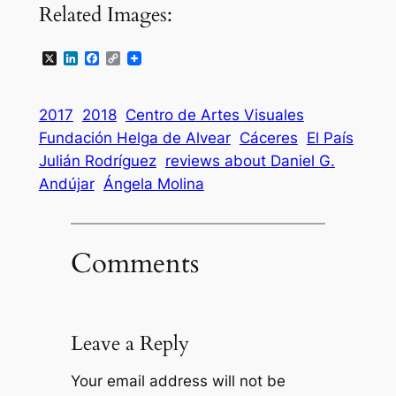
Related Images:
X
LinkedIn
Facebook
Copy
Link
2017
2018
Centro de Artes Visuales
Fundación Helga de Alvear
Cáceres
El País
Julián Rodrí­guez
reviews about Daniel G.
Andújar
Ángela Molina
Comments
Leave a Reply
Your email address will not be