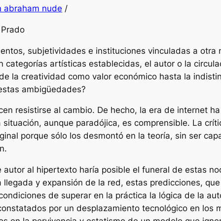
ah abraham nude
/
b Prado
ntos, subjetividades e instituciones vinculadas a otra 
ategorías artísticas establecidas, el autor o la circula
e la creatividad como valor económico hasta la indistin
e estas ambigüedades?
cen resistirse al cambio. De hecho, la era de internet h
 situación, aunque paradójica, es comprensible. La cr
riginal porque sólo los desmontó
en la teoría
, sin ser cap
n.
 autor al hipertexto haría posible el funeral de estas n
 llegada y expansión de la red, estas predicciones, q
 condiciones de superar
en la
práctica
la lógica de la aut
constatados por un desplazamiento tecnológico en los 