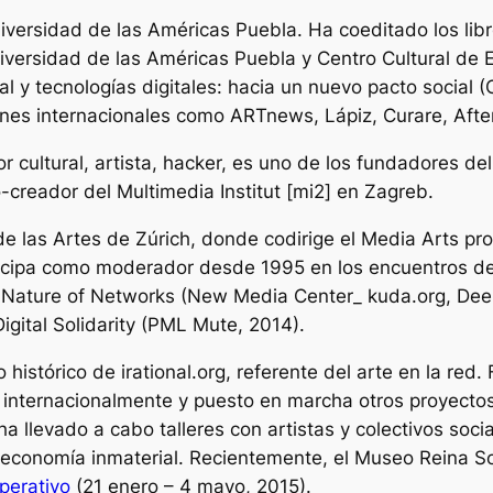
niversidad de las Américas Puebla. Ha coeditado los lib
iversidad de las Américas Puebla y Centro Cultural de
l y tecnologías digitales: hacia un nuevo pacto social
(
ones internacionales como ARTnews, Lápiz, Curare, After
or cultural, artista, hacker, es uno de los fundadores de
-creador del Multimedia Institut [mi2] en Zagreb.
e las Artes de Zúrich, donde codirige el Media Arts prog
icipa como moderador desde 1995 en los encuentros del
 Nature of Networks
(New Media Center_ kuda.org
,
Dee
Digital Solidarity
(PML Mute, 2014).
o histórico de irational.org, referente del arte en la re
 internacionalmente y puesto en marcha otros proyectos
a llevado a cabo talleres con artistas y colectivos soci
a economía inmaterial. Recientemente, el Museo Reina So
operativo
(21 enero – 4 mayo, 2015).