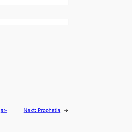
jar-
Next:
Prophetia
→