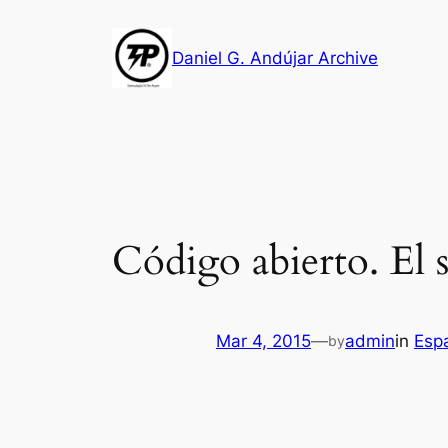
Skip
to
Daniel G. Andújar Archive
content
Código abierto. El si
Mar 4, 2015
—
admin
in
Esp
by