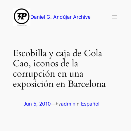
Skip
to
Daniel G. Andújar Archive
content
Escobilla y caja de Cola
Cao, iconos de la
corrupción en una
exposición en Barcelona
Jun 5, 2010
—
admin
in
Español
by