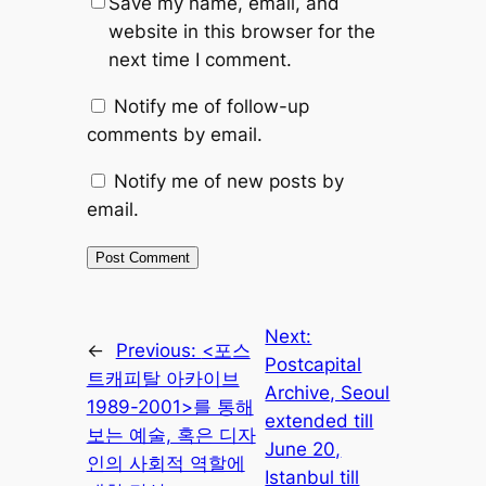
Save my name, email, and
website in this browser for the
next time I comment.
Notify me of follow-up
comments by email.
Notify me of new posts by
email.
Next:
←
Previous:
<포스
Postcapital
트캐피탈 아카이브
Archive, Seoul
1989-2001>를 통해
extended till
보는 예술, 혹은 디자
June 20,
인의 사회적 역할에
Istanbul till