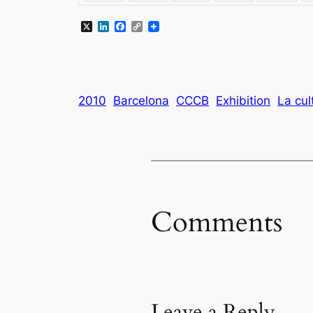
X
LinkedIn
Facebook
Copy
Link
2010
Barcelona
CCCB
Exhibition
La cul
Comments
Leave a Reply