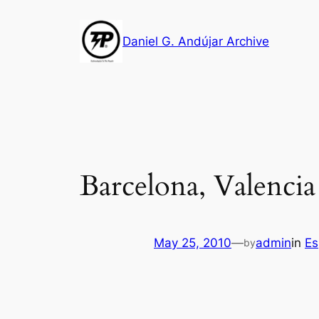
Skip
to
Daniel G. Andújar Archive
content
Barcelona, Valenci
May 25, 2010
—
admin
in
Es
by