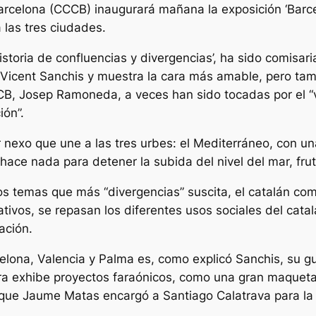
arcelona (CCCB) inaugurará mañana la exposición ‘Barc
 las tres ciudades.
storia de confluencias y divergencias’, ha sido comisaria
 Vicent Sanchis y muestra la cara más amable, pero ta
CB, Josep Ramoneda, a veces han sido tocadas por el “v
ión”.
 nexo que une a las tres urbes: el Mediterráneo, con un
 hace nada para detener la subida del nivel del mar, fru
s temas que más “divergencias” suscita, el catalán co
tivos, se repasan los diferentes usos sociales del catalá
ación.
elona, Valencia y Palma es, como explicó Sanchis, su gu
tra exhibe proyectos faraónicos, como una gran maqueta
ra que Jaume Matas encargó a Santiago Calatrava para l