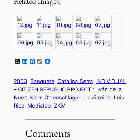
Related Images:
X
LinkedIn
Facebook
Copy
Link
2003
Banquete
Catalina Serra
INDIVIDUAL
– CITIZEN REPUBLIC PROJECT™
Iván de la
Nuez
Karin Ohlenschläger
La Virreina
Luis
Rico
Medialab
ZKM
Comments