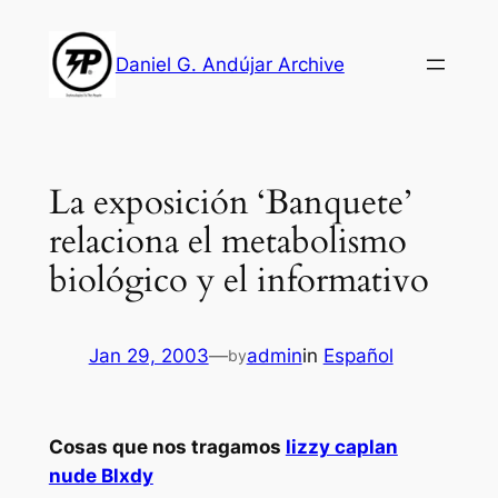
Skip
to
Daniel G. Andújar Archive
content
La exposición ‘Banquete’
relaciona el metabolismo
biológico y el informativo
Jan 29, 2003
—
admin
in
Español
by
Cosas que nos tragamos
lizzy caplan
nude Blxdy