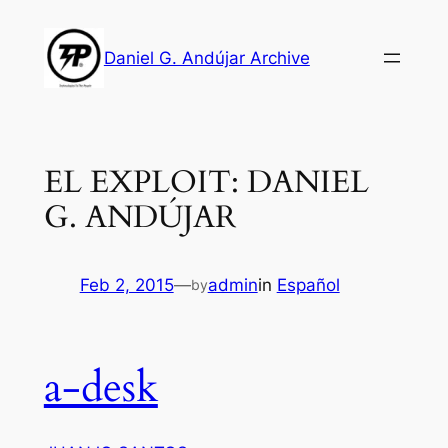
Skip
to
Daniel G. Andújar Archive
content
EL EXPLOIT: DANIEL
G. ANDÚJAR
Feb 2, 2015
—
admin
in
Español
by
a-desk