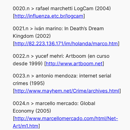
0020.n > rafael marchetti LogCam (2004)
[
http://influenza.etc.br/logcam
]
0021.n > iván marino: In Death’s Dream
Kingdom (2002)
[
http://82.223.136.171/im/holanda/marco.htm
]
0022.n > yucef mehri: Artboom (en curso
desde 1999) [
http://www.artboom.net
]
0023.n > antonio mendoza: internet serial
crimes (1995)
[
http://www.mayhem.net/Crime/archives.html
]
0024.n > marcello mercado: Global
Economy (2005)
[
http://www.marcellomercado.com/html/Net-
Art/m1.htm
]