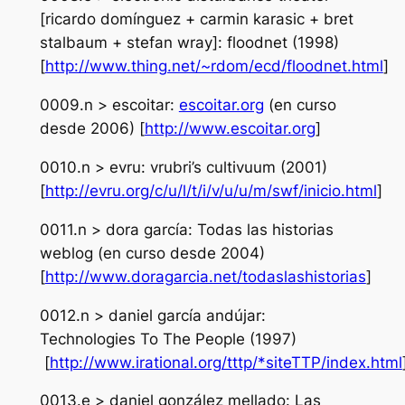
[ricardo domínguez + carmin karasic + bret
stalbaum + stefan wray]: floodnet (1998)
[
http://www.thing.net/~rdom/ecd/floodnet.html
]
0009.n > escoitar:
escoitar.org
(en curso
desde 2006) [
http://www.escoitar.org
]
0010.n > evru: vrubri’s cultivuum (2001)
[
http://evru.org/c/u/l/t/i/v/u/u/m/swf/inicio.html
]
0011.n > dora garcía: Todas las historias
weblog (en curso desde 2004)
[
http://www.doragarcia.net/todaslashistorias
]
0012.n > daniel garcía andújar:
Technologies To The People (1997)
[
http://www.irational.org/tttp/*siteTTP/index.html
0013.e > daniel gonzález mellado: Las