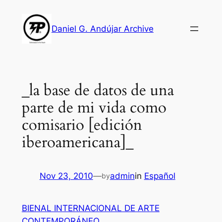
Skip
to
Daniel G. Andújar Archive
content
_la base de datos de una
parte de mi vida como
comisario [edición
iberoamericana]_
Nov 23, 2010
—
admin
in
Español
by
BIENAL INTERNACIONAL DE ARTE
CONTEMPORÁNEO