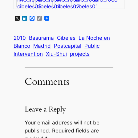
X
LinkedIn
Facebook
Copy
Link
2010
Basurama
Cibeles
La Noche en
Blanco
Madrid
Postcapital
Public
Intervention
Xiu-Shui
projects
Comments
Leave a Reply
Your email address will not be
published.
Required fields are