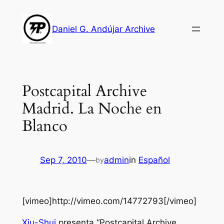
Skip
to
Daniel G. Andújar Archive
content
Postcapital Archive
Madrid. La Noche en
Blanco
Sep 7, 2010
—
admin
in
Español
by
[vimeo]http://vimeo.com/14772793[/vimeo]
Xiu-Shui
presenta “Postcapital Archive