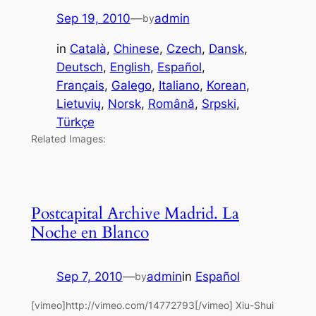
Sep 19, 2010
—
admin
by
in
Català
, 
Chinese
, 
Czech
, 
Dansk
, 
Deutsch
, 
English
, 
Español
, 
Français
, 
Galego
, 
Italiano
, 
Korean
, 
Lietuvių
, 
Norsk
, 
Română
, 
Srpski
, 
Türkçe
Related Images:
Postcapital Archive Madrid. La
Noche en Blanco
Sep 7, 2010
—
admin
in
Español
by
[vimeo]http://vimeo.com/14772793[/vimeo] Xiu-Shui