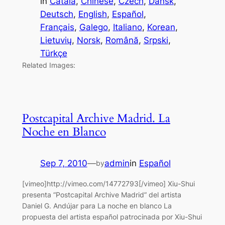
in
Català
, 
Chinese
, 
Czech
, 
Dansk
, 
Deutsch
, 
English
, 
Español
, 
Français
, 
Galego
, 
Italiano
, 
Korean
, 
Lietuvių
, 
Norsk
, 
Română
, 
Srpski
, 
Türkçe
Related Images:
Postcapital Archive Madrid. La
Noche en Blanco
Sep 7, 2010
—
admin
in
Español
by
[vimeo]http://vimeo.com/14772793[/vimeo] Xiu-Shui
presenta “Postcapital Archive Madrid” del artista
Daniel G. Andújar para La noche en blanco La
propuesta del artista español patrocinada por Xiu-Shui