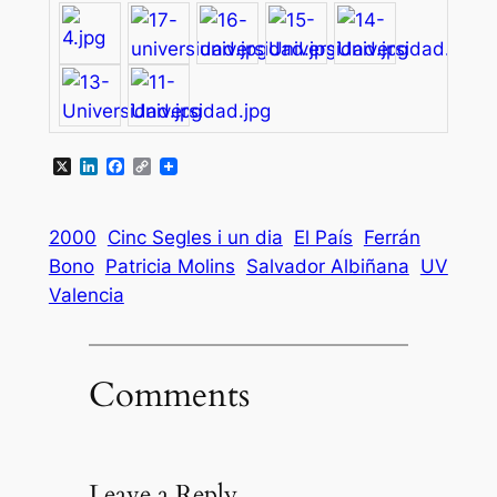
X
LinkedIn
Facebook
Copy
Link
2000
Cinc Segles i un dia
El País
Ferrán
Bono
Patricia Molins
Salvador Albiñana
UV
Valencia
Comments
Leave a Reply