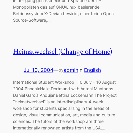
in der gängigen Ästhetik und Sprache der IT-
Monopolisten das auf GNU/Linux basierende
Betriebssystem X-Devian bewirbt, einer freien Open-
Source-Software,…
Heimatwechsel (Change of Home)
Jul 10, 2004
—
admin
in
English
by
International Student Workshop 10 July – 10 August
2004 PhoenixHalle Dortmund with Antoni Muntadas
Daniel García Andújar Bettina Lockemann The Project
“Heimatwechsel” is an interdisciplinary 4-week
workshop for students specialising in the areas of
design, visual communication, art, media and culture
sciences. The tutors of the workshop are three
internationally renowned artists from the USA,…