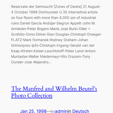
Reservate der Sehnsucht [Zones of Desire] 21 August-
4 October 1998 Dortmunder U 35 internatinal artists
on four floors with more than 4,000 qm of industrial
ruins Daniel García Andújar-Siegrun Appelt-John M.
Armleder-Peter Bogers-Marie Jose Burki-Diller +
Scofidio-Onno Dirker-Stan Douglas-Christoph Draeger-
FLATZ-Mark Formanek-Rodney Graham-Johan
Grimonprez-ipfo-Christoph Irrgang-Gerald van der
Kaap-Kirsten Kaiser-Leuchtstoff-Peter Land-Antoni
Muntadas-Walter Niedermayr-Vito Orazem-Tony
Oursler-Jose Alejandro…
The Manfred and Wilhelm Beutel’s
Photo Collection
Jan 25, 1998
—
admin
in
Deutsch
by