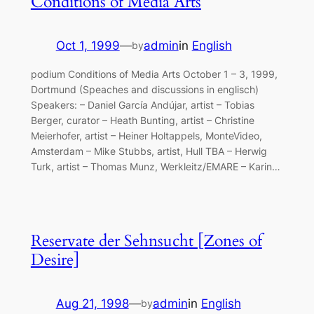
Conditions of Media Arts
Oct 1, 1999
—
admin
in
English
by
podium Conditions of Media Arts October 1 – 3, 1999,
Dortmund (Speaches and discussions in englisch)
Speakers: – Daniel García Andújar, artist – Tobias
Berger, curator – Heath Bunting, artist – Christine
Meierhofer, artist – Heiner Holtappels, MonteVideo,
Amsterdam – Mike Stubbs, artist, Hull TBA – Herwig
Turk, artist – Thomas Munz, Werkleitz/EMARE – Karin…
Reservate der Sehnsucht [Zones of
Desire]
Aug 21, 1998
—
admin
in
English
by