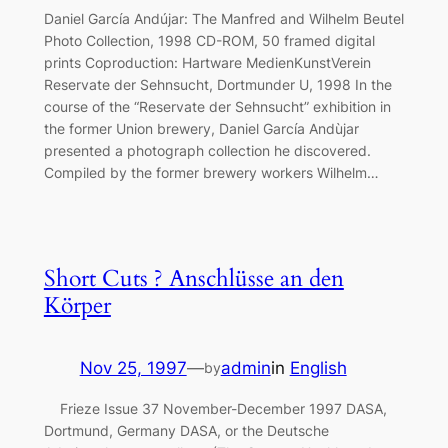
Daniel García Andújar: The Manfred and Wilhelm Beutel
Photo Collection, 1998 CD-ROM, 50 framed digital
prints Coproduction: Hartware MedienKunstVerein
Reservate der Sehnsucht, Dortmunder U, 1998 In the
course of the “Reservate der Sehnsucht” exhibition in
the former Union brewery, Daniel García Andùjar
presented a photograph collection he discovered.
Compiled by the former brewery workers Wilhelm…
Short Cuts ? Anschlüsse an den
Körper
Nov 25, 1997
—
admin
in
English
by
Frieze Issue 37 November-December 1997 DASA,
Dortmund, Germany DASA, or the Deutsche