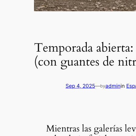
Temporada abierta: 
(con guantes de nitr
Sep 4, 2025
—
admin
in
Esp
by
Mientras las galerías le