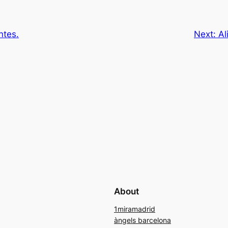
ntes.
Next:
Al
About
1miramadrid
àngels barcelona