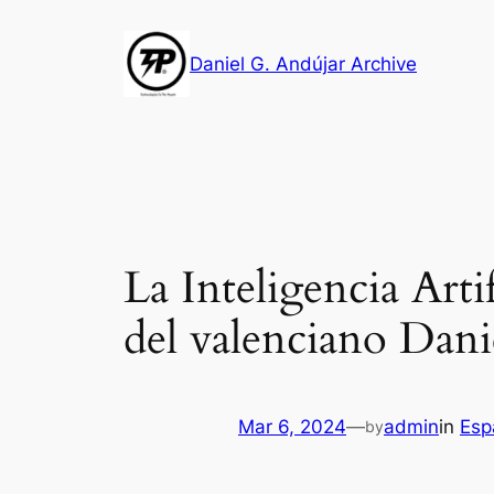
Skip
to
Daniel G. Andújar Archive
content
La Inteligencia Arti
del valenciano Dani
Mar 6, 2024
—
admin
in
Esp
by