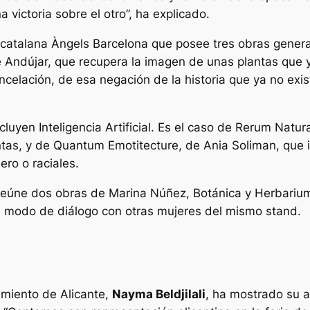
victoria sobre el otro”, ha explicado.
a catalana Àngels Barcelona que posee tres obras gener
de Andújar, que recupera la imagen de unas plantas que
celación, de esa negación de la historia que ya no exist
uyen Inteligencia Artificial. Es el caso de
Rerum Natur
ntas, y de
Quantum Emotitecture
, de Ania Soliman, que 
ero o raciales.
z reúne dos obras de Marina Núñez,
Botánica
y
Herbariu
 modo de diálogo con otras mujeres del mismo stand.
a
tamiento de Alicante,
Nayma Beldjilali
, ha mostrado su a