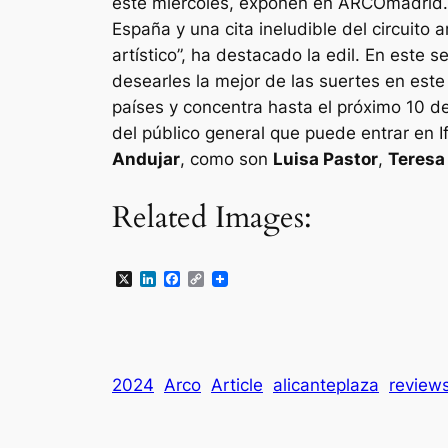
este miércoles, exponen en ARCOmadrid. 
España y una cita ineludible del circuito
artístico”, ha destacado la edil. En este s
desearles la mejor de las suertes en este
países y concentra hasta el próximo 10 de
del público general que puede entrar en I
Andujar
, como son
Luisa Pastor
,
Teresa
Related Images:
X
LinkedIn
Facebook
Copy
Link
2024
Arco
Article
alicanteplaza
reviews