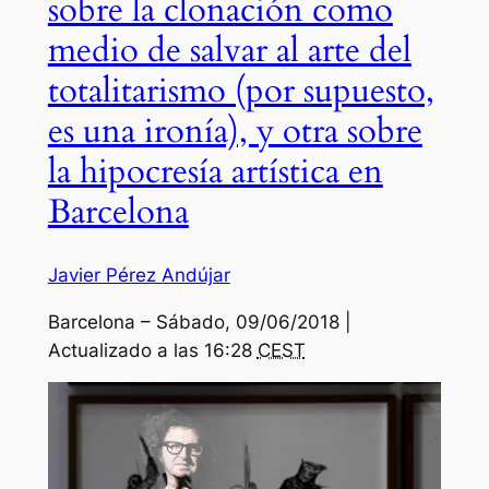
sobre la clonación como
medio de salvar al arte del
totalitarismo (por supuesto,
es una ironía), y otra sobre
la hipocresía artística en
Barcelona
Javier Pérez Andújar
Barcelona –
Sábado,
09/06/2018 |
Actualizado a las 16:28
CEST