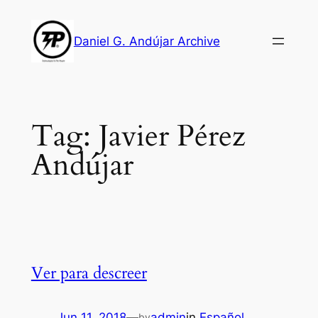
Skip
to
Daniel G. Andújar Archive
content
Tag:
Javier Pérez
Andújar
Ver para descreer
Jun 11, 2018
—
admin
in
Español
by