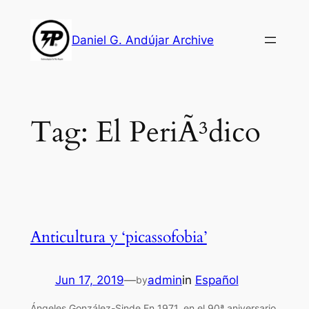
Skip
to
Daniel G. Andújar Archive
content
Tag:
El PeriÃ³dico
Anticultura y ‘picassofobia’
Jun 17, 2019
—
admin
in
Español
by
Ángeles González-Sinde En 1971, en el 90ª aniversario