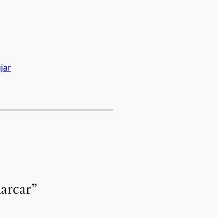
jar
arcar”