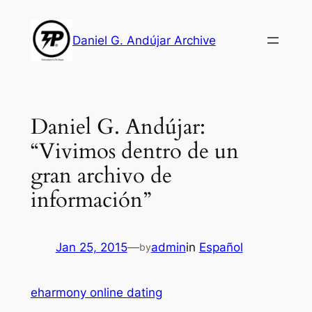
Skip
to
Daniel G. Andújar Archive
content
Daniel G. Andújar:
“Vivimos dentro de un
gran archivo de
información”
Jan 25, 2015
—
admin
in
Español
by
eharmony online dating