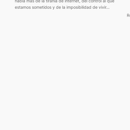
habla más de la tiranía de internet, del control al que
estamos sometidos y de la imposibilidad de vivir…
R