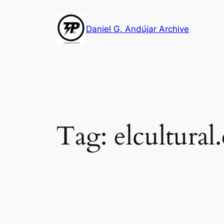
Skip
to
Daniel G. Andújar Archive
content
Tag:
elcultural.