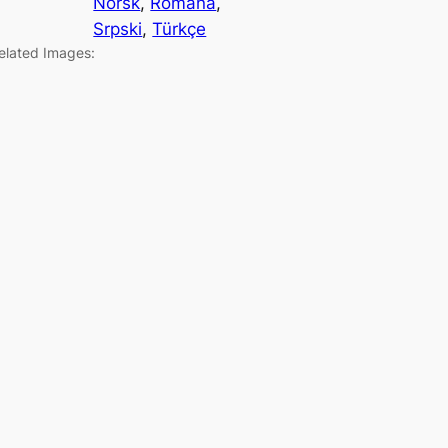
Norsk
, 
Română
, 
Srpski
, 
Türkçe
elated Images: