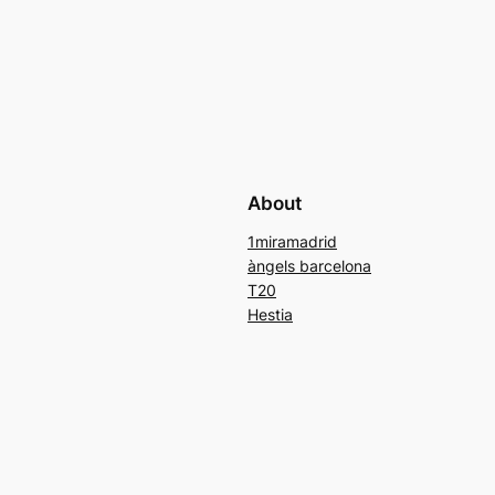
About
1miramadrid
àngels barcelona
T20
Hestia