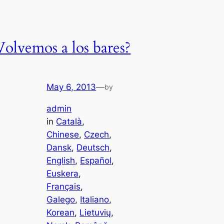
Volvemos a los bares?
May 6, 2013
—
by
admin
in
Català
, 
Chinese
, 
Czech
, 
Dansk
, 
Deutsch
, 
English
, 
Español
, 
Euskera
, 
Français
, 
Galego
, 
Italiano
, 
Korean
, 
Lietuvių
, 