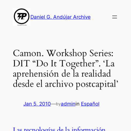
Skip
to
Daniel G. Andújar Archive
content
Camon. Workshop Series:
DIT “Do It Together”. ‘La
aprehensión de la realidad
desde el archivo postcapital’
Jan 5, 2010
—
admin
in
Español
by
Las tecnologías de la información