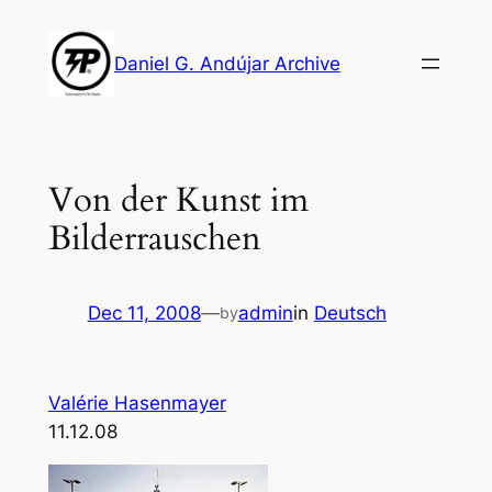
Skip
to
Daniel G. Andújar Archive
content
Von der Kunst im
Bilderrauschen
Dec 11, 2008
—
admin
in
Deutsch
by
Valérie Hasenmayer
11.12.08