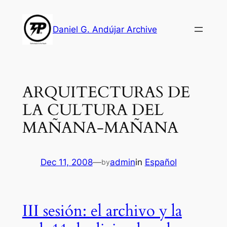
Skip
to
Daniel G. Andújar Archive
content
ARQUITECTURAS DE
LA CULTURA DEL
MAÑANA-MAÑANA
Dec 11, 2008
—
admin
in
Español
by
III sesión: el archivo y la