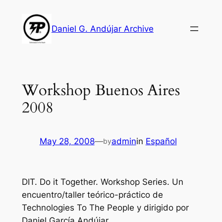
Skip
to
Daniel G. Andújar Archive
content
Workshop Buenos Aires
2008
May 28, 2008
—
admin
in
Español
by
DIT. Do it Together. Workshop Series
.
Un
encuentro/taller teórico-práctico de
Technologies To The People y dirigido por
Daniel García Andújar.