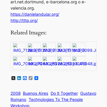
art.net.dortmund, e-barcelona.org o e-
valencia.org.
https://danielandujar.org/
http://tttp.org/
Related Images:
X
LinkedIn
Facebook
Copy
Link
2008
Buenos Aires
Do It Together
Gustavo
Romano
Technologies To The People
Workshop